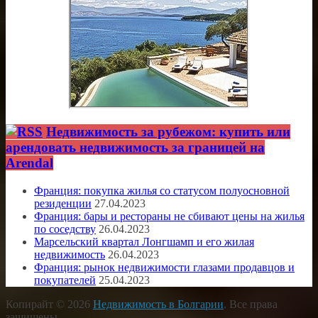
Недвижимость за рубежом: купить или
арендовать недвижимость за границей на
Arendal
Франция: покупка жилья со статусом полуосновной
резиденции
27.04.2023
Франция: бары и рестораны не сбивают цены на жилья
по соседству
26.04.2023
Марсельский квартал Лонгшамп и его жилая
недвижимость
26.04.2023
Франция: рынок недвижимости глазами продавцов и
покупателей
25.04.2023
Копирайт © 2026
Недвижимость в Болгарии
. Все права
защищены.