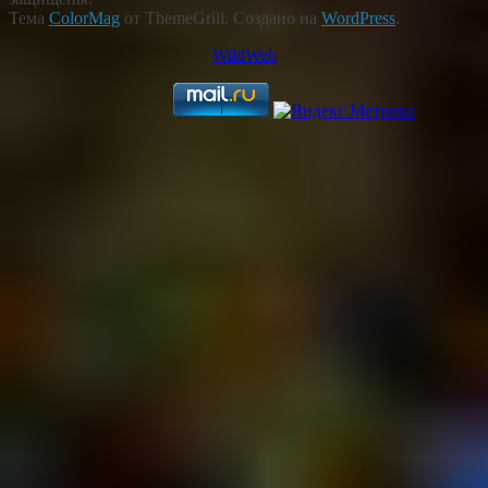
Тема
ColorMag
от ThemeGrill. Создано на
WordPress
.
WildWeb